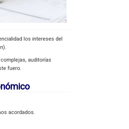
cialidad los intereses del
n).
complejas, auditorías
te fuero.
onómico
hos acordados.