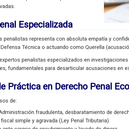
evadas.
enal Especializada
penalistas representa con absoluta empatía y confiden
a
Defensa Técnica
o actuando como
Querella
(acusació
xpertos penalistas especializados en investigaciones 
les, fundamentales para desarticular acusaciones en es
de Práctica en Derecho Penal Ec
sos de:
Administración fraudulenta, desbaratamiento de derec
fiscal simple y agravada (Ley Penal Tributaria).
ante cargos de encubrimiento y lavado de dinero.